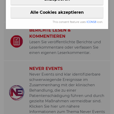
Hier haben Sie die Möglichkeit, Vorfälle
anonym, unkompliziert und gesichert zu
Alle Cookies akzeptieren
berichten.
This consent feature uses
ICONS8
icon.
BERICHTE LESEN &
KOMMENTIEREN
Lesen Sie veröffentlichte Berichte und
Leserkommentare oder verfassen Sie
einen eigenen Leserkommentar.
NEVER EVENTS
Never Events sind klar identifizierbare
schwerwiegende Ereignisse im
Zusammenhang mit der klinischen
Behandlung, die zu einer
Patientenschädigung führen und durch
gezielte Maßnahmen vermeidbar sind.
Klicken Sie hier um nähere
Informationen zum Thema Never Events