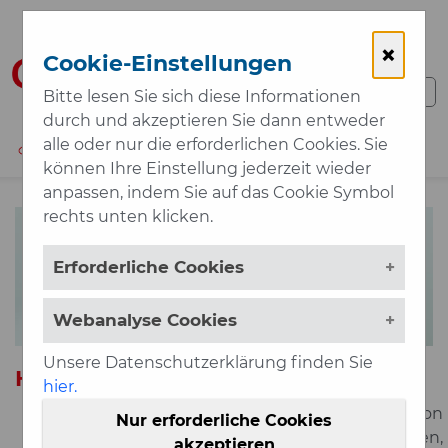
Zum Hauptinhalt springen
×
Cookie-Einstellungen
Bitte lesen Sie sich diese Informationen
durch und akzeptieren Sie dann entweder
alle oder nur die erforderlichen Cookies. Sie
01 / 5125685-0
MAIL
MENÜ
können Ihre Einstellung jederzeit wieder
anpassen, indem Sie auf das Cookie Symbol
rechts unten klicken.
Erforderliche Cookies
Webanalyse Cookies
Unsere Datenschutzerklärung finden Sie
HAUSINTERNE SYSTEME
hier.
Die Meldegruppe ist ein „Duplikat“ von
Nur erforderliche Cookies
CIRSmedical und kann öffentlich oder geschlossen,
akzeptieren