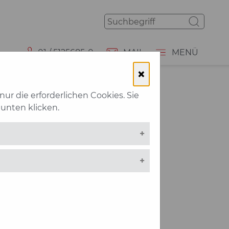
01 / 5125685-0
MAIL
MENÜ
×
ur die erforderlichen Cookies. Sie
 unten klicken.
C
T
N
F
P
H
E