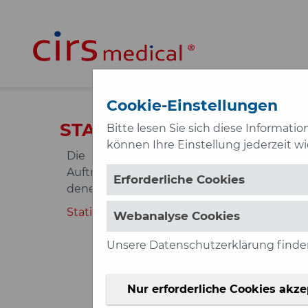
Zum Hauptinhalt springen
Cookie-Einstellungen
STATISTIK
Bitte lesen Sie sich diese Informati
können Ihre Einstellung jederzeit w
Die folgenden Auswertungen stellen 
Auftreten der Fehler in den zuständigen
Erforderliche Cookies
denen das Ereignis geschehen ist, und viel
Statistik von CIRSmedical Austria
Webanalyse Cookies
Unsere Datenschutzerklärung finde
Nur erforderliche Cookies akze